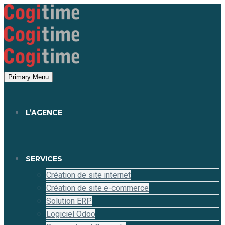
Panneau de gestion des cookies
Primary Menu
L’AGENCE
SERVICES
Création de site internet
Création de site e-commerce
Solution ERP
Logiciel Odoo