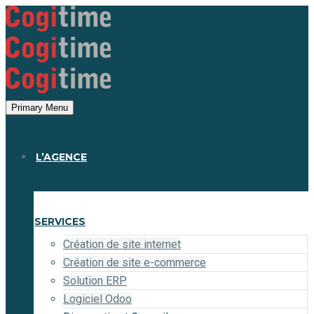
Panneau de gestion des cookies
Primary Menu
L’AGENCE
SERVICES
Création de site internet
Création de site e-commerce
Solution ERP
Logiciel Odoo