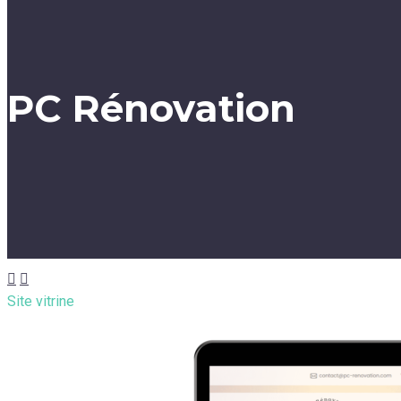
PC Rénovation


Site vitrine