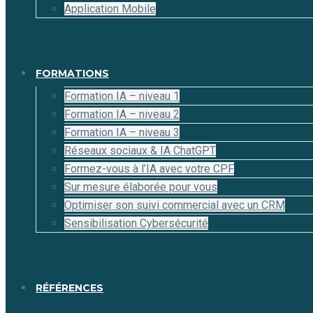
Application Mobile
FORMATIONS
Formation IA – niveau 1
Formation IA – niveau 2
Formation IA – niveau 3
Réseaux sociaux & IA ChatGPT
Formez-vous à l’IA avec votre CPF
Sur mesure élaborée pour vous
Optimiser son suivi commercial avec un CRM
Sensibilisation Cybersécurité
RÉFÉRENCES