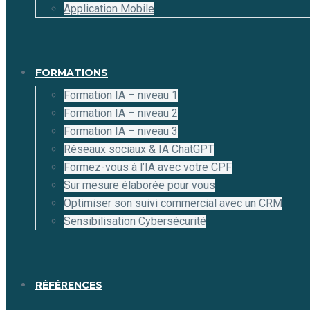
Application Mobile
FORMATIONS
Formation IA – niveau 1
Formation IA – niveau 2
Formation IA – niveau 3
Réseaux sociaux & IA ChatGPT
Formez-vous à l’IA avec votre CPF
Sur mesure élaborée pour vous
Optimiser son suivi commercial avec un CRM
Sensibilisation Cybersécurité
RÉFÉRENCES